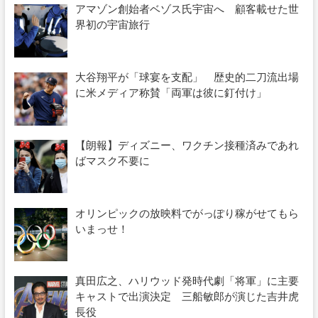
アマゾン創始者ベゾス氏宇宙へ 顧客載せた世
界初の宇宙旅行
大谷翔平が「球宴を支配」 歴史的二刀流出場
に米メディア称賛「両軍は彼に釘付け」
【朗報】ディズニー、ワクチン接種済みであれ
ばマスク不要に
オリンピックの放映料でがっぽり稼がせてもら
いまっせ！
真田広之、ハリウッド発時代劇「将軍」に主要
キャストで出演決定 三船敏郎が演じた吉井虎
長役