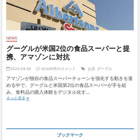
NEWS
グーグルが米国2位の食品スーパーと提
携、アマゾンに対抗
2021-04-02
10,685件のコメント
お店
グーグル
アマゾンが独自の食品スーパーチェーンを強化する動きを進
める中で、グーグルと米国第2位の食品スーパーが手を組
み、食料品の購入体験をデジタル化す…
グ
もっと見る
ー
グ
ル
が
米
国
ブックマーク
2