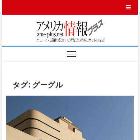
Skip
to
content
アメ
ニュース・話題
の記事・ビザな
どの情報とネッ
リカ
トの反応
情報
プラ
ス
タグ:
グーグル