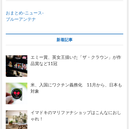
位
の
おまとめ-ニュース-
食
品
ブルーアンテナ
ス
ー
パ
ー
新着記事
と
提
携、
エミー賞、英女王描いた「ザ・クラウン」が作
ア
品賞など11冠
マ
ゾ
ン
に
米、入国にワクチン義務化 11月から、日本も
対
対象
抗
イマドキのマリファナショップはこんなにおし
ゃれ！