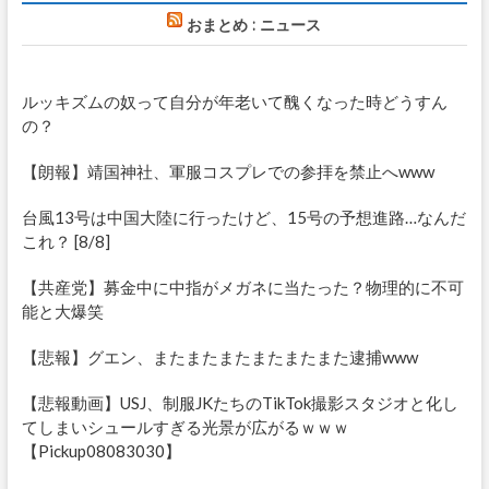
おまとめ : ニュース
ルッキズムの奴って自分が年老いて醜くなった時どうすん
の？
【朗報】靖国神社、軍服コスプレでの参拝を禁止へwww
台風13号は中国大陸に行ったけど、15号の予想進路…なんだ
これ？ [8/8]
【共産党】募金中に中指がメガネに当たった？物理的に不可
能と大爆笑
【悲報】グエン、またまたまたまたまたまた逮捕www
【悲報動画】USJ、制服JKたちのTikTok撮影スタジオと化し
てしまいシュールすぎる光景が広がるｗｗｗ
【Pickup08083030】