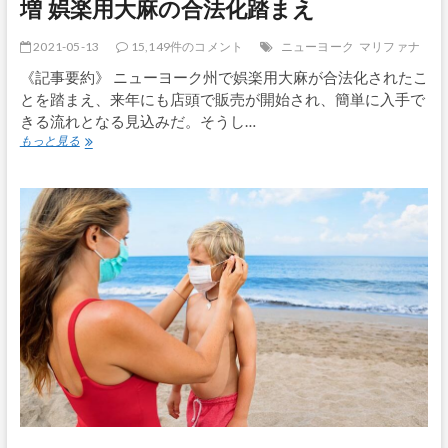
増 娯楽用大麻の合法化踏まえ
す！
2021-05-13
15,149件のコメント
ニューヨーク
マリファナ
《記事要約》 ニューヨーク州で娯楽用大麻が合法化されたこ
とを踏まえ、来年にも店頭で販売が開始され、簡単に入手で
きる流れとなる見込みだ。そうし…
ニ
もっと見る
ュ
ー
ヨ
ー
ク
の
大
学、
大
麻
関
連
講
座
が
急
増