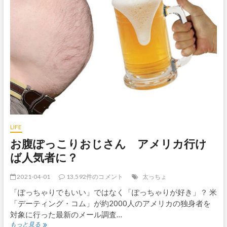
矯
正
メ
ガ
ネ
で
初
め
て
ア
メ
リ
カ
の
LIFE
国
お腹ぽっこりおじさん アメリカ行け
旗
の
ば人気者に？
正
確
2021-04-01
13,592件のコメント
太っちょ
な
色
「ぽっちゃりでもいい」ではなく「ぽっちゃりが好き」？ 米
を
「デーティング・コム」が約2000人のアメリカの独身者を
見
対象に行った最新のメール調査…
る
お
こ
もっと見る