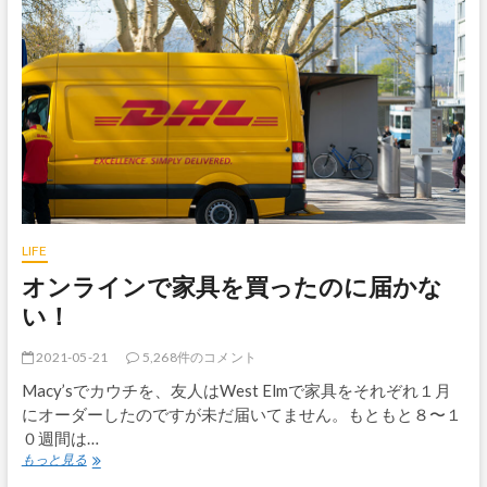
の
歴
申
史
請、
的
め
背
っ
景
ち
ゃ
時
間
か
か
る
ら
LIFE
し
オンラインで家具を買ったのに届かな
い
ぞ！
い！
2021-05-21
5,268件のコメント
Macy’sでカウチを、友人はWest Elmで家具をそれぞれ１月
にオーダーしたのですが未だ届いてません。もともと８〜１
０週間は…
オ
もっと見る
ン