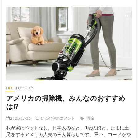
ラ
イ
ン
で
家
具
を
買
っ
た
の
に
届
か
な
い！
LIFE
POPULAR
アメリカの掃除機、みんなのおすすめ
は!?
2021-05-21
14,144件のコメント
掃除
我が家はペットなし、日本人の私と、1歳の娘と、たまに土
足をするアメリカ人夫の三人暮らしです。重い、コードがや