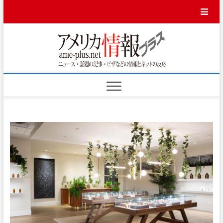
Skip
to
content
アメ
ニュース・話題
の記事・ビザな
どの情報とネッ
リカ
トの反応
情報
プラ
ス