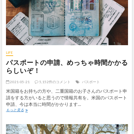
ど
こ
に
で
も
リ
ス
が
い
る
LIFE
の？
パスポートの申請、めっちゃ時間かかる
リ
ス
らしいぞ！
増
殖
2021-05-21
5,152件のコメント
パスポート
に
関
米国籍をお持ちの方や、二重国籍のお子さんのパスポート申
し
請をする方がいると思うので情報共有を。米国のパスポート
て
申請、今は本当に時間がかかります…
の
パ
知
もっと見る
ス
ら
ポ
れ
ー
ざ
ト
る