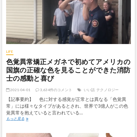
日
本
に
引
っ
越
し！
費
用
は？
LIFE
色覚異常矯正メガネで初めてアメリカの
国旗の正確な色を見ることができた消防
士の感動と喜び
2021-04-01
3,634件のコメント
いい話
テクノロジー
【記事要約】 色に対する感覚が正常とは異なる「色覚異
常」には様々なタイプがあるとされ、世界で3億人がこの色
覚異常を抱えていると言われている…
色
もっと見る
覚
異
常