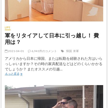
ら
治
療
費
1600
万
LIFE
円
軍をリタイアして日本に引っ越し！ 費
請
求
用は？
さ
れ
2021-04-01
6,941件のコメント
帰国
米軍
た
ん
アメリカから日本に帰国、または転勤を経験された方はいら
だ
っしゃいますか？その時の家具配送などはどのくらいかかる
け
でしょうか？ またオススメの引越…
ど…
軍
もっと見る
を
リ
タ
イ
ア
し
て