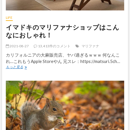
LIFE
イマドキのマリファナショップはこん
なにおしゃれ！
2021-08-27
13,413件のコメント
マリファナ
カリフォルニアの大麻販売店、ヤバ過ぎるｗｗｗ 何なんこ
れ…これもうApple Storeやん 元スレ：https://matsuri.5ch…
イ
もっと見る
マ
ド
キ
の
マ
リ
フ
ァ
ナ
シ
ョ
ッ