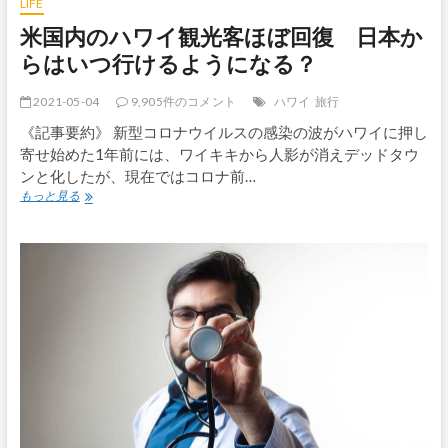
LIFE
娯
米国内のハワイ観光客ほぼ回復 日本か
楽
用
らはいつ行けるようになる？
大
麻
2021-05-04
9,905件のコメント
ハワイ
旅行
の
合
《記事要約》 新型コロナウイルスの感染の波がハワイに押し
法
寄せ始めた1年前には、ワイキキから人影が消えデッドタウ
化
ンと化したが、現在ではコロナ前…
踏
米
ま
もっと見る
国
え
内
の
ハ
ワ
イ
観
光
客
ほ
ぼ
回
復
日