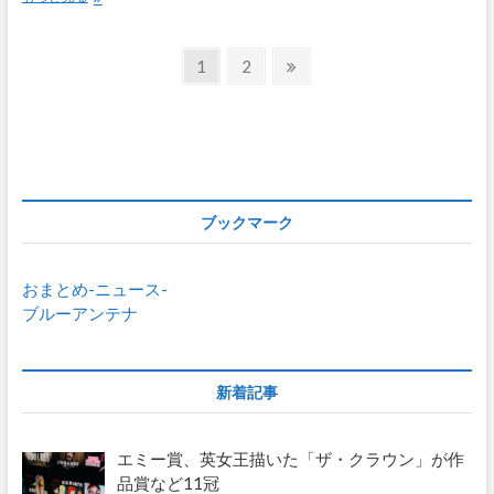
ス
初
プ
投
レ
固
固
次
1
2
観
定
定
の
稿
客
ペ
ペ
ペ
も
の
米
ー
ー
ー
で
ペ
ジ
ジ
ジ
劇
場
ー
版
ブックマーク
ジ
「鬼
滅
送
の
おまとめ-ニュース-
刃」
り
ブルーアンテナ
公
開
観
客
新着記事
が
涙
エミー賞、英女王描いた「ザ・クラウン」が作
品賞など11冠