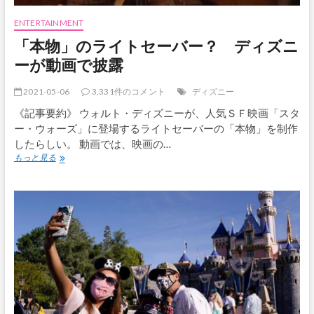
選
ば
ENTERTAINMENT
れ
「本物」のライトセーバー？ ディズニ
る
ーが動画で披露
2021-05-06
3,331件のコメント
ディズニー
《記事要約》 ウォルト・ディズニーが、人気ＳＦ映画「スタ
ー・ウォーズ」に登場するライトセーバーの「本物」を制作
したらしい。 動画では、映画の…
「本
もっと見る
物」
の
ラ
イ
ト
セ
ー
バ
ー？
デ
ィ
ズ