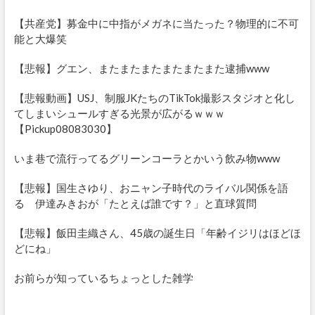
【共産党】募金中に中指がメガネに当たった？物理的に不可
能と大爆笑
【悲報】グエン、またまたまたまたまたまた逮捕www
【悲報動画】USJ、制服JKたちのTikTok撮影スタジオと化し
てしまいシュールすぎる光景が広がるｗｗｗ
【Pickup08083030】
いま巷で流行ってるグリーンコーラとかいう飲み物www
【悲報】国生さゆり、おニャン子時代のライバル関係を語
る 伊達みきおが「たとえば誰です？」と直球質問
【悲報】飯田圭織さん、45歳の誕生日「年齢イジリはほどほ
どにね」
お前らが知っているちょっとした雑学