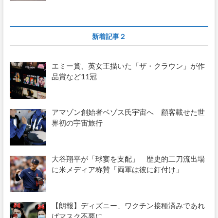
新着記事２
エミー賞、英女王描いた「ザ・クラウン」が作
品賞など11冠
アマゾン創始者ベゾス氏宇宙へ 顧客載せた世
界初の宇宙旅行
大谷翔平が「球宴を支配」 歴史的二刀流出場
に米メディア称賛「両軍は彼に釘付け」
【朗報】ディズニー、ワクチン接種済みであれ
ばマスク不要に