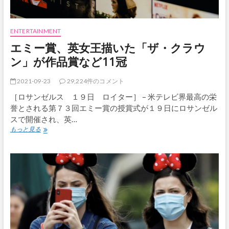
ENTERTAINMENT
エミー賞、英女王描いた「ザ・クラウ
ン」が作品賞など11冠
2021-09-23
29,224件のコメント
［ロサンゼルス １９日 ロイター］ – 米テレビ界最高の栄
誉とされる第７３回エミー賞の授賞式が１９日にロサンゼル
スで開催され、英…
エ
もっと見る
ミ
ー
賞、
英
女
王
描
い
た
「ザ・