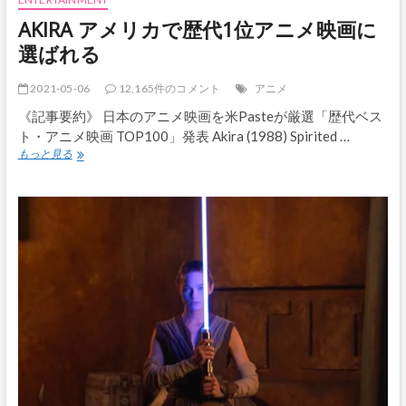
賞
AKIRA アメリカで歴代1位アニメ映画に
を
返
選ばれる
上
主
2021-05-06
12,165件のコメント
アニメ
催
団
《記事要約》 日本のアニメ映画を米Pasteが厳選「歴代ベス
体
ト・アニメ映画 TOP100」発表 Akira (1988) Spirited …
へ
AKIRA
もっと見る
の
ア
抗
メ
議
リ
で
カ
で
歴
代
1
位
ア
ニ
メ
映
画
に