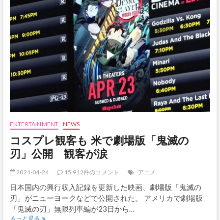
ー
監
督
賞
に
ク
ロ
エ・
ジ
ャ
オ
監
督
非
ENTERTAINMENT
NEWS
白
コスプレ観客も 米で劇場版「鬼滅の
人
女
刃」公開 観客が涙
性、
ア
2021-04-24
15,912件のコメント
アニメ
ジ
ア
日本国内の興行収入記録を更新した映画、劇場版「鬼滅の
系
刃」がニューヨークなどで公開された。 アメリカで劇場版
女
「鬼滅の刃」無限列車編が23日から…
性
コ
で
もっと見る