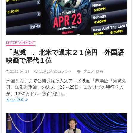
再
開、
入
場
者
は
カ
リ
ENTERTAINMENT
フ
「鬼滅」、北米で週末２１億円 外国語
ォ
ル
映画で歴代１位
ニ
ア
2021-04-26
11,911件のコメント
アニメ
映画
州
住
米国とカナダで公開された人気アニメ映画「劇場版『鬼滅の
民
刃』無限列車編」の週末（23～25日）にかけての興行収入
に
が、1950万ドル（約21億円…
限
「鬼
定
もっと見る
滅」、
北
米
で
週
末