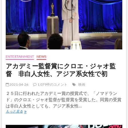
２
１
億
円
外
国
語
映
画
で
歴
ENTERTAINMENT
NEWS
代
アカデミー監督賞にクロエ・ジャオ監
１
位
督 非白人女性、アジア系女性で初
2021-04-26
1,079件のコメント
映画
２５日に行われたアカデミー賞の授賞式で、「ノマドラン
ド」のクロエ・ジャオ監督が監督賞を受賞した。同賞の受賞
は非白人女性としても、アジア系女性…
ア
もっと見る
カ
デ
ミ