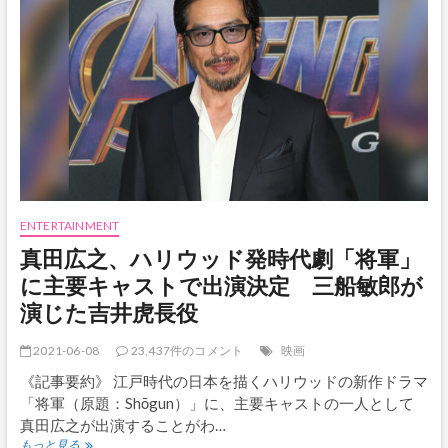
ク
の
放
映
料
で
が
っ
ぽ
り
稼
が
せ
ENTERTAINMENT
て
真田広之、ハリウッド発時代劇「将軍」
も
ら
に主要キャストで出演決定 三船敏郎が
い
演じた吉井虎長役
ま
っ
せ！
2021-06-08
23,437件のコメント
映画
《記事要約》 江戸時代の日本を描くハリウッドの新作ドラマ
「将軍（原題：Shōgun）」に、主要キャストの一人として
真田広之が出演することがわ…
真
もっと見る