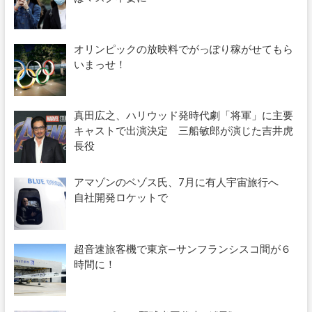
オリンピックの放映料でがっぽり稼がせてもら
いまっせ！
真田広之、ハリウッド発時代劇「将軍」に主要
キャストで出演決定 三船敏郎が演じた吉井虎
長役
アマゾンのベゾス氏、7月に有人宇宙旅行へ
自社開発ロケットで
超音速旅客機で東京—サンフランシスコ間が６
時間に！