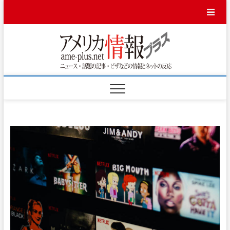
Skip
to
content
アメ
ニュース・話題
の記事・ビザな
どの情報とネッ
リカ
トの反応
情報
プラ
ス