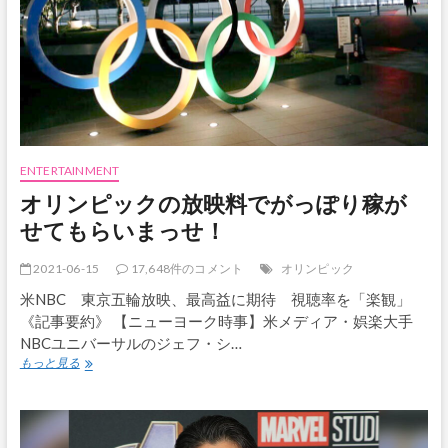
ク
チ
ン
接
種
済
み
で
あ
れ
ENTERTAINMENT
ば
オリンピックの放映料でがっぽり稼が
マ
ス
せてもらいまっせ！
ク
不
2021-06-15
17,648件のコメント
オリンピック
要
に
米NBC 東京五輪放映、最高益に期待 視聴率を「楽観」
《記事要約》 【ニューヨーク時事】米メディア・娯楽大手
NBCユニバーサルのジェフ・シ…
オ
もっと見る
リ
ン
ピ
ッ