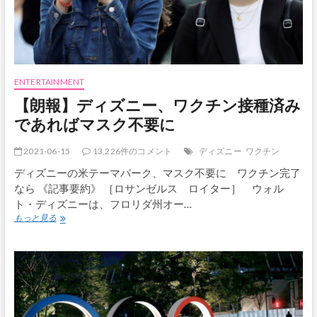
ク
ラ
ウ
ン」
が
作
品
ENTERTAINMENT
賞
【朗報】ディズニー、ワクチン接種済み
な
ど
であればマスク不要に
11
冠
2021-06-15
13,226件のコメント
ディズニー
ワクチン
ディズニーの米テーマパーク、マスク不要に ワクチン完了
なら 《記事要約》 ［ロサンゼルス ロイター］ ウォル
ト・ディズニーは、フロリダ州オー…
【朗
もっと見る
報】
デ
ィ
ズ
ニ
ー、
ワ