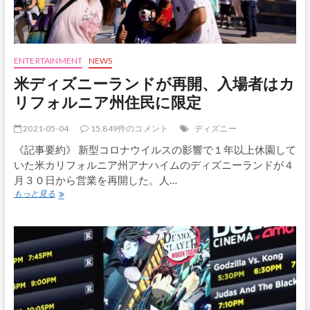
ニ
ー
が
動
画
ENTERTAINMENT
NEWS
で
米ディズニーランドが再開、入場者はカ
披
露
リフォルニア州住民に限定
2021-05-04
15,849件のコメント
ディズニー
《記事要約》 新型コロナウイルスの影響で１年以上休園して
いた米カリフォルニア州アナハイムのディズニーランドが４
月３０日から営業を再開した。人…
米
もっと見る
デ
ィ
ズ
ニ
ー
ラ
ン
ド
が