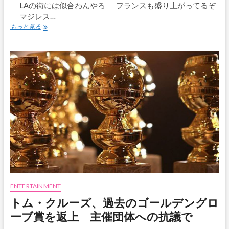
LAの街には似合わんやろ フランスも盛り上がってるぞ
定
マジレス…
三
ロ
船
もっと見る
サ
敏
ン
郎
ゼ
が
ル
演
ス
じ
各
た
地
吉
で
井
鬼
虎
滅
長
の
役
電
車
が
走
行
中！
ENTERTAINMENT
トム・クルーズ、過去のゴールデングロ
ーブ賞を返上 主催団体への抗議で