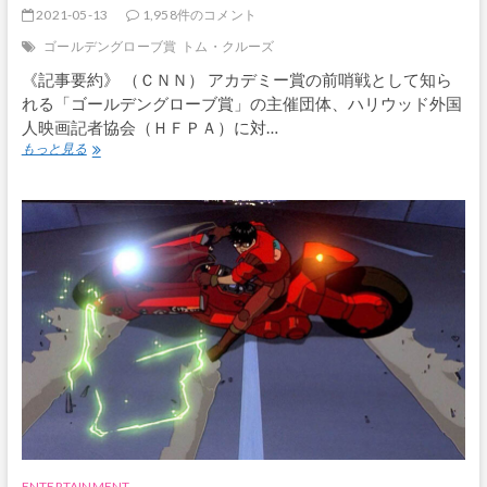
2021-05-13
1,958件のコメント
ゴールデングローブ賞
トム・クルーズ
《記事要約》 （ＣＮＮ） アカデミー賞の前哨戦として知ら
れる「ゴールデングローブ賞」の主催団体、ハリウッド外国
人映画記者協会（ＨＦＰＡ）に対…
ト
もっと見る
ム・
ク
ル
ー
ズ、
過
去
の
ゴ
ー
ル
デ
ン
グ
ロ
ー
ブ
ENTERTAINMENT