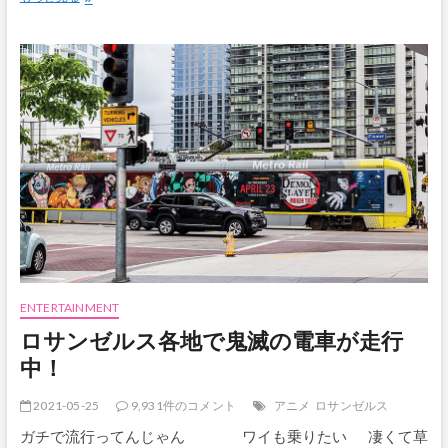
田
広
之、
ハ
リ
ウ
ッ
ド
発
時
代
劇
「将
軍」
に
主
要
ENTERTAINMENT
キ
ロサンゼルス各地で鬼滅の電車が走行
ャ
ス
中！
ト
で
2021-05-25
9,931件のコメント
アニメ
ロサンゼルス
出
演
ガチで流行ってんじゃん ワイも乗りたい 凄くて草
決