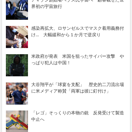
界初の宇宙旅行
感染再拡大、ロサンゼルスでマスク着用義務付
け… 大幅緩和から１か月で逆戻り
米政府が発表 米国を狙ったサイバー攻撃 や
っぱり犯人は中国！
大谷翔平が「球宴を支配」 歴史的二刀流出場
に米メディア称賛「両軍は彼に釘付け」
「レゴ」そっくりの本物の銃 反発受けて製造
中止へ