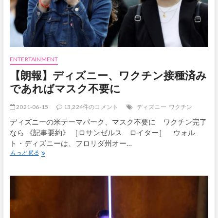
ENTERTAINMENT
【朗報】ディズニー、ワクチン接種済み
であればマスク不要に
2021-06-15
13,224件のコメント
ディズニー
ワクチン
ディズニーの米テーマパーク、マスク不要に ワクチン完了
なら 《記事要約》 ［ロサンゼルス ロイター］ ウォル
ト・ディズニーは、フロリダ州オー…
【朗
もっと見る
報】
デ
ィ
ズ
ニ
ー、
ワ