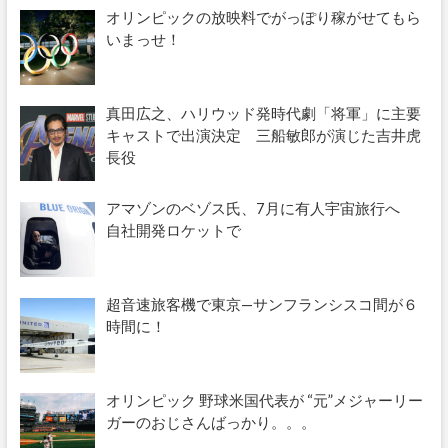
オリンピックの放映料でがっぽり稼がせてもら
いまっせ！
真田広之、ハリウッド発時代劇「将軍」に主要
キャストで出演決定 三船敏郎が演じた吉井虎
長役
アマゾンのベゾス氏、7月に有人宇宙旅行へ
自社開発ロケットで
超音速旅客機で東京—サンフランシスコ間が６
時間に！
オリンピック 野球米国代表が “元”メジャーリー
ガーのおじさんばっかり。。。