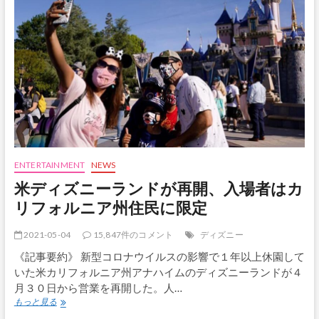
ト
セ
ー
バ
ー？
デ
ィ
ズ
ニ
ー
が
動
画
ENTERTAINMENT
NEWS
で
米ディズニーランドが再開、入場者はカ
披
露
リフォルニア州住民に限定
2021-05-04
15,847件のコメント
ディズニー
《記事要約》 新型コロナウイルスの影響で１年以上休園して
いた米カリフォルニア州アナハイムのディズニーランドが４
月３０日から営業を再開した。人…
米
もっと見る
デ