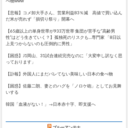
べ物www
【悲報】コメ卸大手さん、営業利益83％減 高値で買い込ん
だ米が売れず「損切り祭り」開幕へ
【65歳以上の単身世帯が933万世帯 集団が苦手な”高齢男
性”はどう生きていく？】孤独死のリスクも…専門家 「8日以
上見つからないのも圧倒的に男性」
【困惑】J1岡山、31試合連続完売なのに「大変申し訳なく思
っております」
【訃報】外国人にまだバレてない美味しい日本の食べ物
【困惑】佐藤二朗、妻とのハグを「ノロケ砲」としてお見舞
いする
韓国「血液がない！」→日本赤十字、即支援へ
ブルーアンテナ