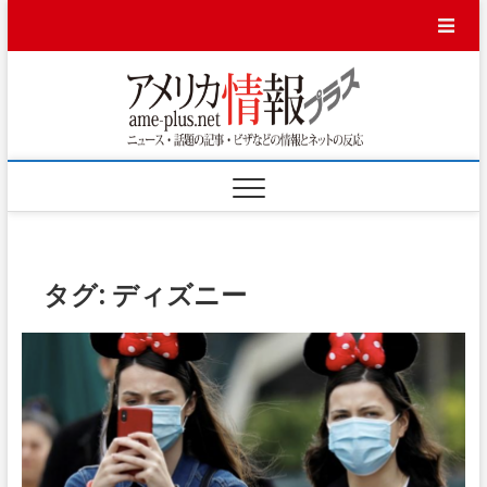
Skip
to
content
アメ
ニュース・話題
の記事・ビザな
どの情報とネッ
リカ
トの反応
情報
プラ
ス
タグ:
ディズニー