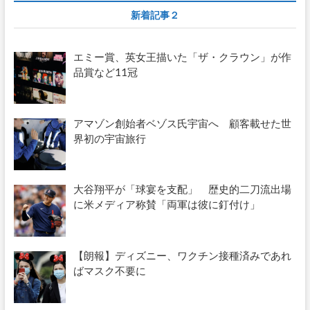
新着記事２
エミー賞、英女王描いた「ザ・クラウン」が作
品賞など11冠
アマゾン創始者ベゾス氏宇宙へ 顧客載せた世
界初の宇宙旅行
大谷翔平が「球宴を支配」 歴史的二刀流出場
に米メディア称賛「両軍は彼に釘付け」
【朗報】ディズニー、ワクチン接種済みであれ
ばマスク不要に