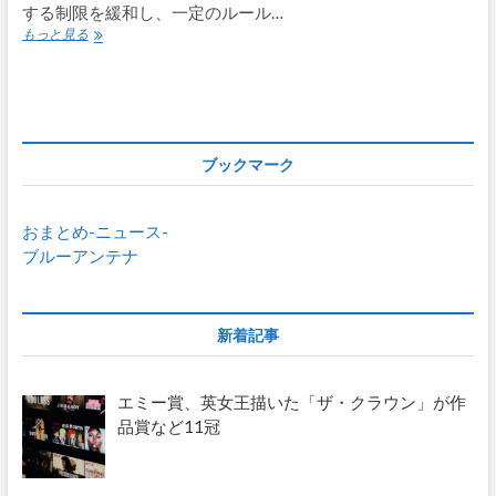
する制限を緩和し、一定のルール…
限
米
定
もっと見る
デ
ィ
ズ
ニ
ー
が
ブックマーク
従
業
員
おまとめ-ニュース-
に
「タ
ブルーアンテナ
ト
ゥ
ー」
を
新着記事
許
可、
多
エミー賞、英女王描いた「ザ・クラウン」が作
様
品賞など11冠
性
を
推
進