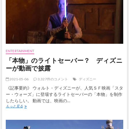
ク
チ
ン
接
種
済
み
で
あ
れ
ENTERTAINMENT
ば
「本物」のライトセーバー？ ディズニ
マ
ス
ーが動画で披露
ク
不
2021-05-06
3,327件のコメント
ディズニー
要
に
《記事要約》 ウォルト・ディズニーが、人気ＳＦ映画「スタ
ー・ウォーズ」に登場するライトセーバーの「本物」を制作
したらしい。 動画では、映画の…
「本
もっと見る
物」
の
ラ
イ