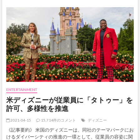
ィ
ズ
ニ
ー
ラ
ン
ド
が
再
開、
入
場
者
は
カ
リ
ENTERTAINMENT
フ
米ディズニーが従業員に「タトゥー」を
ォ
ル
許可、多様性を推進
ニ
ア
2021-04-15
15,714件のコメント
ディズニー
州
住
《記事要約》 米国のディズニーは、同社のテーマパークにお
民
けるダイバーシティの推進の一環として、従業員の容姿に関
に