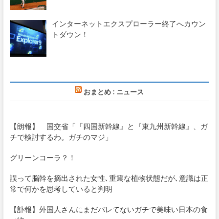
インターネットエクスプローラー終了へカウン
トダウン！
おまとめ : ニュース
【朗報】 国交省「『四国新幹線』と『東九州新幹線』、ガ
チで検討するわ。ガチのマジ」
グリーンコーラ？！
誤って脳幹を摘出された女性､重篤な植物状態だが､意識は正
常で何かを思考していると判明
【訃報】外国人さんにまだバレてないガチで美味い日本の食