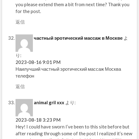
you please extend them a bit from next time? Thank you
for the post.
返信
частный эротический массаж в Москве
よ
り:
2023-08-16 9:01 PM
Наилучший частный эротический массаж Москва
телефон
返信
animal gril xxx
より:
2023-08-18 3:23 PM
Hey! I could have sworn I’ve been to this site before but
after reading through some of the post I realized it’s new