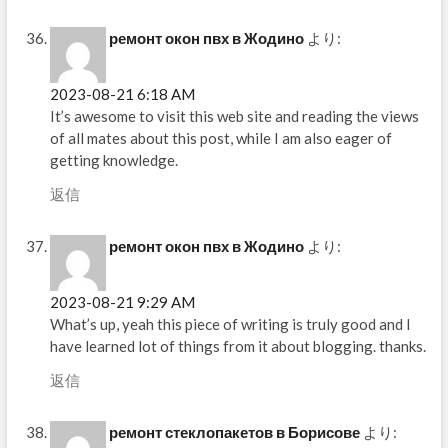
ремонт окон пвх в Жодино
より:
2023-08-21 6:18 AM
It’s awesome to visit this web site and reading the views
of all mates about this post, while I am also eager of
getting knowledge.
返信
ремонт окон пвх в Жодино
より:
2023-08-21 9:29 AM
What’s up, yeah this piece of writing is truly good and I
have learned lot of things from it about blogging. thanks.
返信
ремонт стеклопакетов в Борисове
より: