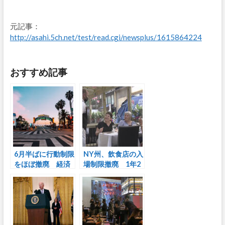
元記事：
http://asahi.5ch.net/test/read.cgi/newsplus/1615864224
おすすめ記事
6月半ばに行動制限
NY州、飲食店の入
をほぼ撤廃 経済
場制限撤廃 1年2
活動を完全再
カ月ぶり、「正常
開！ カリフォル
化の節目」
ニア