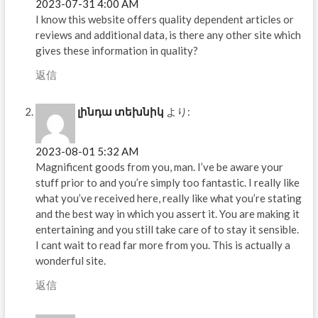
2023-07-31 4:00 AM
I know this website offers quality dependent articles or
reviews and additional data, is there any other site which
gives these information in quality?
返信
լինդա տեխնիկ
より:
2023-08-01 5:32 AM
Magnificent goods from you, man. I’ve be aware your
stuff prior to and you’re simply too fantastic. I really like
what you’ve received here, really like what you’re stating
and the best way in which you assert it. You are making it
entertaining and you still take care of to stay it sensible.
I cant wait to read far more from you. This is actually a
wonderful site.
返信