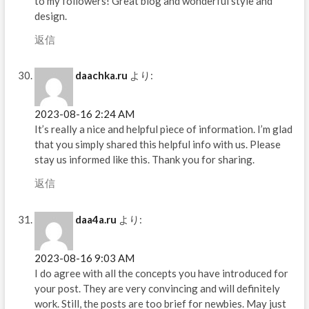
to my followers! Great blog and wonderful style and
design.
返信
daachka.ru
より:
2023-08-16 2:24 AM
It’s really a nice and helpful piece of information. I’m glad
that you simply shared this helpful info with us. Please
stay us informed like this. Thank you for sharing.
返信
daa4a.ru
より:
2023-08-16 9:03 AM
I do agree with all the concepts you have introduced for
your post. They are very convincing and will definitely
work. Still, the posts are too brief for newbies. May just