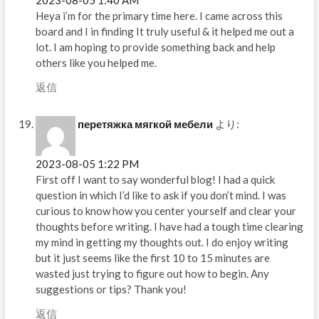
2023-08-05 1:40 AM
Heya i’m for the primary time here. I came across this
board and I in finding It truly useful & it helped me out a
lot. I am hoping to provide something back and help
others like you helped me.
返信
перетяжка мягкой мебели
より:
2023-08-05 1:22 PM
First off I want to say wonderful blog! I had a quick
question in which I’d like to ask if you don’t mind. I was
curious to know how you center yourself and clear your
thoughts before writing. I have had a tough time clearing
my mind in getting my thoughts out. I do enjoy writing
but it just seems like the first 10 to 15 minutes are
wasted just trying to figure out how to begin. Any
suggestions or tips? Thank you!
返信