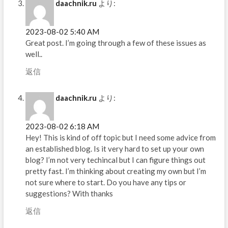
daachnik.ru
より:
2023-08-02 5:40 AM
Great post. I’m going through a few of these issues as
well..
返信
daachnik.ru
より:
2023-08-02 6:18 AM
Hey! This is kind of off topic but I need some advice from
an established blog. Is it very hard to set up your own
blog? I’m not very techincal but I can figure things out
pretty fast. I’m thinking about creating my own but I’m
not sure where to start. Do you have any tips or
suggestions? With thanks
返信