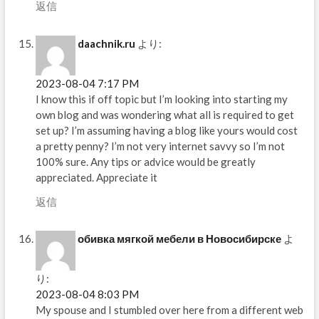
返信
daachnik.ru
より:
2023-08-04 7:17 PM
I know this if off topic but I’m looking into starting my
own blog and was wondering what all is required to get
set up? I’m assuming having a blog like yours would cost
a pretty penny? I’m not very internet savvy so I’m not
100% sure. Any tips or advice would be greatly
appreciated. Appreciate it
返信
обивка мягкой мебели в Новосибирске
よ
り:
2023-08-04 8:03 PM
My spouse and I stumbled over here from a different web