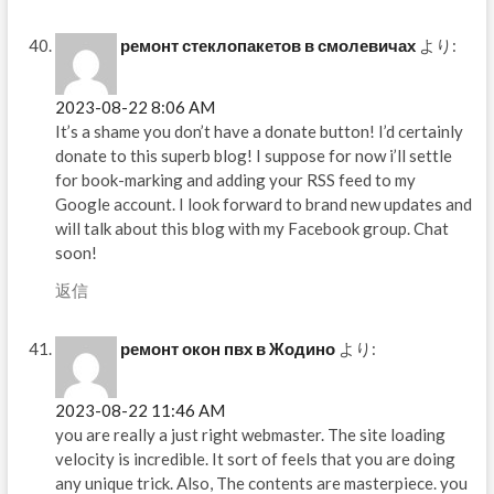
ремонт стеклопакетов в смолевичах
より:
2023-08-22 8:06 AM
It’s a shame you don’t have a donate button! I’d certainly
donate to this superb blog! I suppose for now i’ll settle
for book-marking and adding your RSS feed to my
Google account. I look forward to brand new updates and
will talk about this blog with my Facebook group. Chat
soon!
返信
ремонт окон пвх в Жодино
より:
2023-08-22 11:46 AM
you are really a just right webmaster. The site loading
velocity is incredible. It sort of feels that you are doing
any unique trick. Also, The contents are masterpiece. you