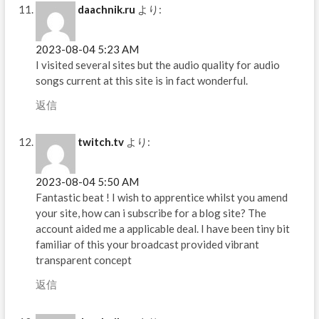
daachnik.ru
より:
2023-08-04 5:23 AM
I visited several sites but the audio quality for audio
songs current at this site is in fact wonderful.
返信
twitch.tv
より:
2023-08-04 5:50 AM
Fantastic beat ! I wish to apprentice whilst you amend
your site, how can i subscribe for a blog site? The
account aided me a applicable deal. I have been tiny bit
familiar of this your broadcast provided vibrant
transparent concept
返信