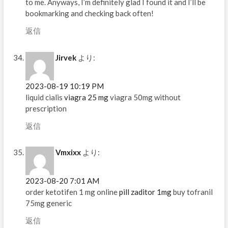
to me. Anyways, I’m definitely glad I found it and I’ll be
bookmarking and checking back often!
返信
Jirvek
より:
2023-08-19 10:19 PM
liquid cialis
viagra 25 mg
viagra 50mg without
prescription
返信
Vmxixx
より:
2023-08-20 7:01 AM
order ketotifen 1 mg online
pill zaditor 1mg
buy tofranil
75mg generic
返信