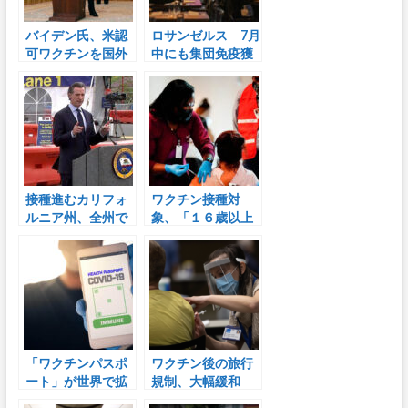
バイデン氏、米認
ロサンゼルス 7月
可ワクチンを国外
中にも集団免疫獲
に供給へ 6月末ま
得の見通し
でに2000万回分
接種進むカリフォ
ワクチン接種対
ルニア州、全州で
象、「１６歳以上
活動完全再開へ
の全市民」への拡
６月１５日から
大進む 米５０州
で順次
「ワクチンパスポ
ワクチン後の旅行
ート」が世界で拡
規制、大幅緩和
大 米欧、経済再
米国の接種1億人突