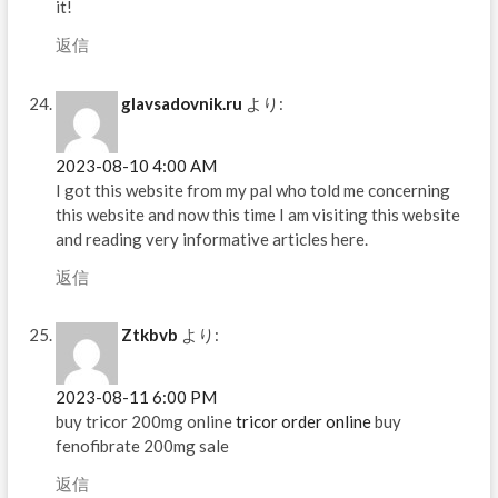
it!
返信
glavsadovnik.ru
より:
2023-08-10 4:00 AM
I got this website from my pal who told me concerning
this website and now this time I am visiting this website
and reading very informative articles here.
返信
Ztkbvb
より:
2023-08-11 6:00 PM
buy tricor 200mg online
tricor order online
buy
fenofibrate 200mg sale
返信