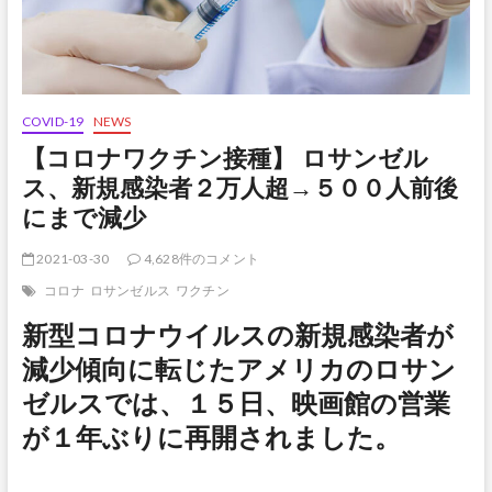
COVID-19
NEWS
【コロナワクチン接種】 ロサンゼル
ス、新規感染者２万人超→５００人前後
にまで減少
2021-03-30
4,628件のコメント
コロナ
ロサンゼルス
ワクチン
新型コロナウイルスの新規感染者が
減少傾向に転じたアメリカのロサン
ゼルスでは、１５日、映画館の営業
が１年ぶりに再開されました。