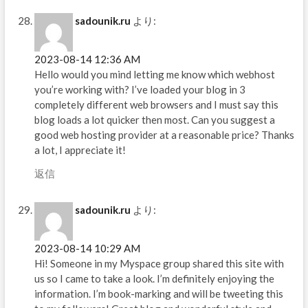
sadounik.ru
より:
2023-08-14 12:36 AM
Hello would you mind letting me know which webhost
you’re working with? I’ve loaded your blog in 3
completely different web browsers and I must say this
blog loads a lot quicker then most. Can you suggest a
good web hosting provider at a reasonable price? Thanks
a lot, I appreciate it!
返信
sadounik.ru
より:
2023-08-14 10:29 AM
Hi! Someone in my Myspace group shared this site with
us so I came to take a look. I’m definitely enjoying the
information. I’m book-marking and will be tweeting this