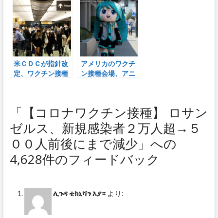
開の切り札
破
米ＣＤＣが指針改
アメリカのワクチ
定、ワクチン接種
ン接種会場、アニ
完了者は旅行可能
メイベント開催の
ため2日間閉鎖へｗ
ｗｗｗ
「【コロナワクチン接種】 ロサン
ゼルス、新規感染者２万人超→５
００人前後にまで減少」への
4,628件のフィードバック
ሊንዳ ቴክኒሻን እያ።
より: