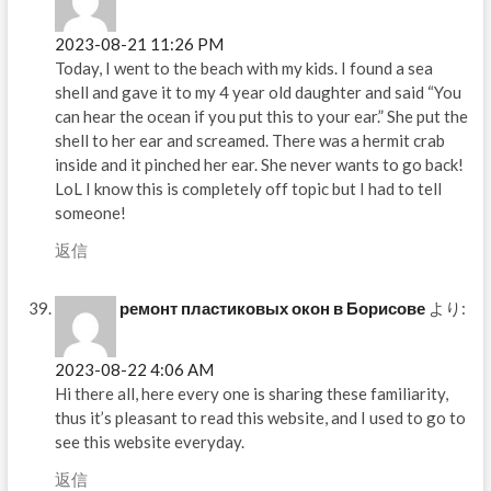
2023-08-21 11:26 PM
Today, I went to the beach with my kids. I found a sea
shell and gave it to my 4 year old daughter and said “You
can hear the ocean if you put this to your ear.” She put the
shell to her ear and screamed. There was a hermit crab
inside and it pinched her ear. She never wants to go back!
LoL I know this is completely off topic but I had to tell
someone!
返信
ремонт пластиковых окон в Борисове
より:
2023-08-22 4:06 AM
Hi there all, here every one is sharing these familiarity,
thus it’s pleasant to read this website, and I used to go to
see this website everyday.
返信