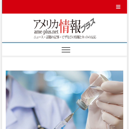
Skip
to
content
アメ
ニュース・話題
の記事・ビザな
どの情報とネッ
リカ
トの反応
情報
プラ
ス