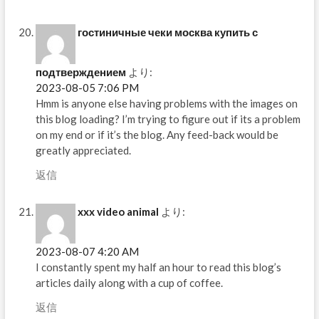
гостиничные чеки москва купить с
подтверждением
より:
2023-08-05 7:06 PM
Hmm is anyone else having problems with the images on
this blog loading? I’m trying to figure out if its a problem
on my end or if it’s the blog. Any feed-back would be
greatly appreciated.
返信
xxx video animal
より:
2023-08-07 4:20 AM
I constantly spent my half an hour to read this blog’s
articles daily along with a cup of coffee.
返信