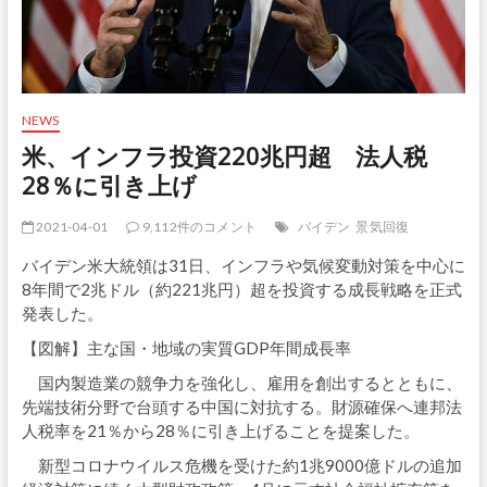
NEWS
米、インフラ投資220兆円超 法人税
28％に引き上げ
2021-04-01
9,112件のコメント
バイデン
景気回復
バイデン米大統領は31日、インフラや気候変動対策を中心に
8年間で2兆ドル（約221兆円）超を投資する成長戦略を正式
発表した。
【図解】主な国・地域の実質GDP年間成長率
国内製造業の競争力を強化し、雇用を創出するとともに、
先端技術分野で台頭する中国に対抗する。財源確保へ連邦法
人税率を21％から28％に引き上げることを提案した。
新型コロナウイルス危機を受けた約1兆9000億ドルの追加