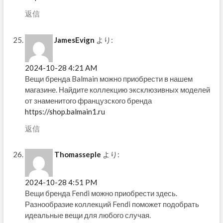
返信
JamesEvign
より:
2024-10-28 4:21 AM
Вещи бренда Balmain можно приобрести в нашем
магазине. Найдите коллекцию эксклюзивных моделей
от знаменитого французского бренда
https://shop.balmain1.ru
返信
Thomasseple
より:
2024-10-28 4:51 PM
Вещи бренда Fendi можно приобрести здесь.
Разнообразие коллекций Fendi поможет подобрать
идеальные вещи для любого случая.