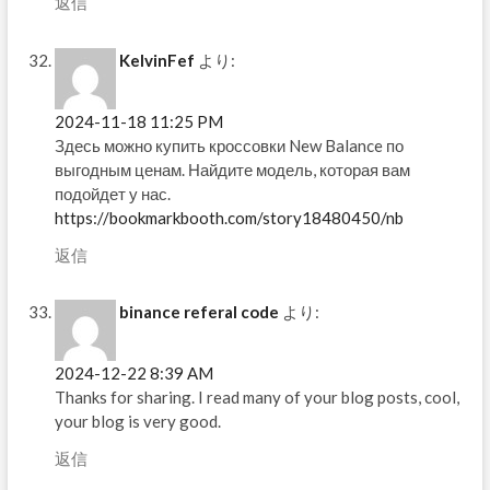
返信
KelvinFef
より:
2024-11-18 11:25 PM
Здесь можно купить кроссовки New Balance по
выгодным ценам. Найдите модель, которая вам
подойдет у нас.
https://bookmarkbooth.com/story18480450/nb
返信
binance referal code
より:
2024-12-22 8:39 AM
Thanks for sharing. I read many of your blog posts, cool,
your blog is very good.
返信