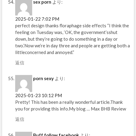
sex porn
より:
2025-01-22 7:02 PM
perfect design thanks floraphage side effects “I think the
feeling on Tuesday was, ‘OK, the government’sshut
down, but they’re going to do something in a day or
two.’Now we’re in day three and people are getting both a
littleconcerned and annoyed.”
返信
porn sexy
より:
2025-01-23 10:12 PM
Pretty! This has been a really wonderful article.Thank
you for providing this info.My blog … Max BHB Review
返信
Buff follow facebook
より: