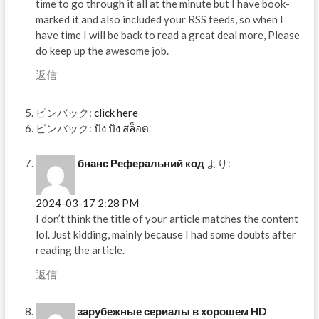
time to go through it all at the minute but I have book-
marked it and also included your RSS feeds, so when I
have time I will be back to read a great deal more, Please
do keep up the awesome job.
返信
ピンバック:
click here
ピンバック:
ปัง ปัง สล็อต
бнанс Реферальний код
より:
2024-03-17 2:28 PM
I don’t think the title of your article matches the content
lol. Just kidding, mainly because I had some doubts after
reading the article.
返信
зарубежные сериалы в хорошем HD