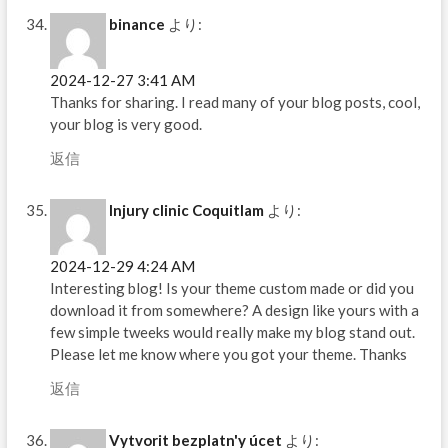
binance
より:
2024-12-27 3:41 AM
Thanks for sharing. I read many of your blog posts, cool,
your blog is very good.
返信
Injury clinic Coquitlam
より:
2024-12-29 4:24 AM
Interesting blog! Is your theme custom made or did you
download it from somewhere? A design like yours with a
few simple tweeks would really make my blog stand out.
Please let me know where you got your theme. Thanks
返信
Vytvorit bezplatn'y úcet
より: