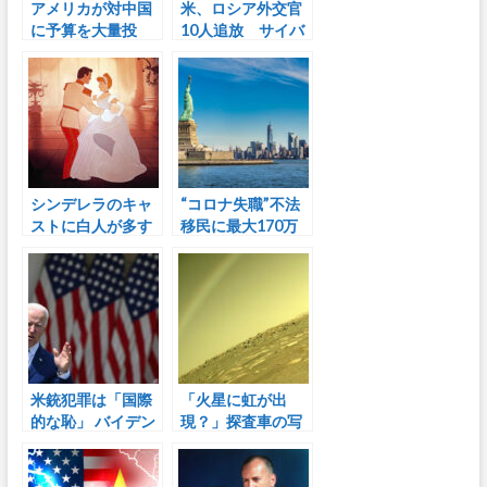
アメリカが対中国
米、ロシア外交官
に予算を大量投
10人追放 サイバ
入 米軍増強へ
ー攻撃や大統領選
介入に対抗
シンデレラのキャ
“コロナ失職”不法
ストに白人が多す
移民に最大170万
ぎるから上演中
円支給 NY州
止！
米銃犯罪は「国際
「火星に虹が出
的な恥」 バイデン
現？」探査車の写
氏、規制策を発表
真に世界が騒然