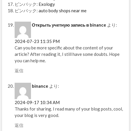
ピンバック:
Exology
ピンバック:
auto body shops near me
Открыть учетную запись в binance
より:
2024-07-23 11:35 PM
Can you be more specific about the content of your
article? After reading it, I still have some doubts. Hope
you can help me.
返信
binance
より:
2024-09-17 10:34 AM
Thanks for sharing. I read many of your blog posts, cool,
your blog is very good.
返信