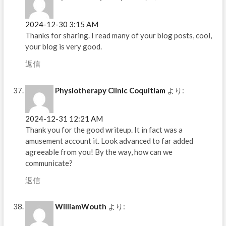
2024-12-30 3:15 AM
Thanks for sharing. I read many of your blog posts, cool,
your blog is very good.
返信
Physiotherapy Clinic Coquitlam
より:
2024-12-31 12:21 AM
Thank you for the good writeup. It in fact was a
amusement account it. Look advanced to far added
agreeable from you! By the way, how can we
communicate?
返信
WilliamWouth
より: