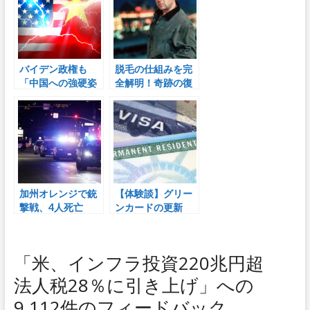
バイデン政権も
脱毛の仕組みを完
「中国への強硬姿
全解明！奇跡の復
勢は正しい」と、
毛治療法を発表：
脱中国に挑む
ハーバード大学
加州オレンジで銃
【体験談】グリー
撃戦、4人死亡
ンカードの更新
「米、インフラ投資220兆円超
法人税28％に引き上げ」への
9,112件のフィードバック