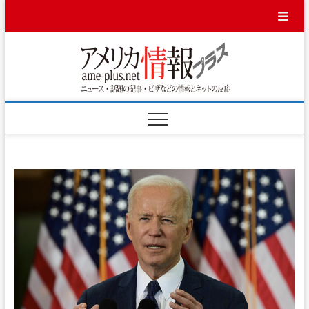
Skip
to
content
アメ
ニュース・話題
の記事・ビザな
どの情報とネッ
リカ
トの反応
情報
プラ
ス