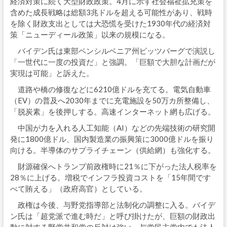
経済対策に続く大型財政政策。4月に示す社会福祉拡充策を
含めた成長戦略は総額3兆ドルを超える可能性があり、戦時
を除く財政支出としては大恐慌を受けた1930年代の経済対
策「ニューディール政策」以来の規模になる。
バイデン氏は東部ペンシルベニア州ピッツバーグで演説し
「一世代に一度の投資だ」と強調。「巨額で大胆な計画だが
実現は可能」と訴えた。
道路や橋の修復などに6210億ドルを充てる。電気自動車
（EV）の普及へ2030年までに充電施設を50万カ所整備し、
「脱炭素」を後押しする。高速インターネット網も広げる。
中国が力を入れる人工知能（AI）などの先端技術の研究開
発に1800億ドル、国内製造業の振興策に3000億ドルを振り
向ける。半導体のサプライチェーン（供給網）も強化する。
財源確保へトランプ前政権時に21％に下がった法人税率を
28％に上げる。増税でインフラ投資コストを「15年間です
べて賄える」（政府高官）としている。
政権は今後、与野党指導部と法制化の調整に入る。バイデ
ン氏は「超党派で進む時だ」と呼び掛けたが、巨額の財政出