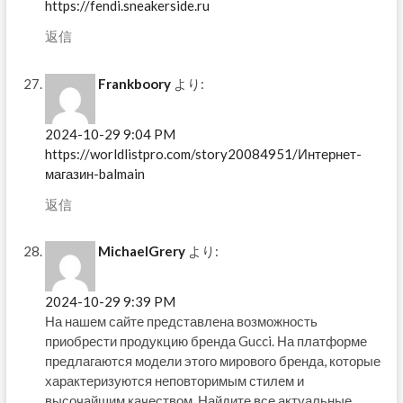
https://fendi.sneakerside.ru
返信
Frankboory
より:
2024-10-29 9:04 PM
https://worldlistpro.com/story20084951/Интернет-
магазин-balmain
返信
MichaelGrery
より:
2024-10-29 9:39 PM
На нашем сайте представлена возможность
приобрести продукцию бренда Gucci. На платформе
предлагаются модели этого мирового бренда, которые
характеризуются неповторимым стилем и
высочайшим качеством. Найдите все актуальные