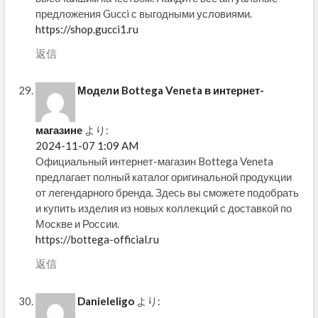
предложения Gucci с выгодными условиями.
https://shop.gucci1.ru
返信
Модели Bottega Veneta в интернет-
магазине
より:
2024-11-07 1:09 AM
Официальный интернет-магазин Bottega Veneta
предлагает полный каталог оригинальной продукции
от легендарного бренда. Здесь вы сможете подобрать
и купить изделия из новых коллекций с доставкой по
Москве и России.
https://bottega-official.ru
返信
Danieleligo
より: