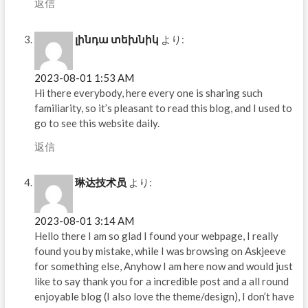
返信
լինդա տեխնիկ
より:
2023-08-01 1:53 AM
Hi there everybody, here every one is sharing such
familiarity, so it’s pleasant to read this blog, and I used to
go to see this website daily.
返信
琳达技术员
より:
2023-08-01 3:14 AM
Hello there I am so glad I found your webpage, I really
found you by mistake, while I was browsing on Askjeeve
for something else, Anyhow I am here now and would just
like to say thank you for a incredible post and a all round
enjoyable blog (I also love the theme/design), I don’t have