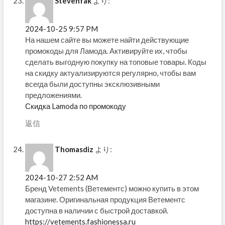
Stevenfak
より:
2024-10-25 9:57 PM
На нашем сайте вы можете найти действующие
промокоды для Ламода. Активируйте их, чтобы
сделать выгодную покупку на топовые товары. Коды
на скидку актуализируются регулярно, чтобы вам
всегда были доступны эксклюзивными
предложениями.
Скидка Lamoda по промокоду
返信
Thomasdiz
より:
2024-10-27 2:52 AM
Бренд Vetements (Ветементс) можно купить в этом
магазине. Оригинальная продукция Ветементс
доступна в наличии с быстрой доставкой.
https://vetements.fashionessa.ru