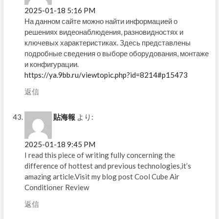
2025-01-18 5:16 PM
На данном сайте можно найти информацией о
решениях видеонаблюдения, разновидностях и
ключевых характеристиках. Здесь представлены
подробные сведения о выборе оборудования, монтаже
и конфигурации.
https://ya.9bb.ru/viewtopic.php?id=8214#p15473
返信
貼海報
より:
2025-01-18 9:45 PM
I read this piece of writing fully concerning the
difference of hottest and previous technologies,it’s
amazing article.Visit my blog post Cool Cube Air
Conditioner Review
返信