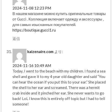
2024-11-08 12:23 PM
В нашем магазине можно купить оригинальные товары
от Gucci . Коллекция включает одежду и аксессуары ,
для самых изысканных покупателей.
https://boutique.gucci1.ru
返信
kaizenaire.com
より:
2024-11-16 10:49 AM
Today, I went to the beach with my children. I found a sea
shell and gave it to my 4 year old daughter and said “You
can hear the ocean if you put this to your ear.” She placed
the shell to her ear and screamed. There was a hermit
crab inside and it pinched her ear. She never wants to go
back! LoL I know this is entirely off topic but I had to tell
someone!