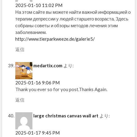
2025-01-10 11:02 PM
На этом сайте вы можете найти важной информацией о
терапии депрессии у людей старшего возраста. Здесь
собраны советы и обзоры методов лечения этим
заболеванием.
http://www.tierparkweeze.de/galerie5/
返信
medartix.com
より:
2025-01-16 9:06 PM
Thank you ever so for you post.Thanks Again.
返信
large christmas canvas wall art
より:
2025-01-17 9:45 PM