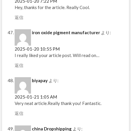
2025-01-20 7:22 PM
Hey, thanks for the article. Really Cool.
返信
iron oxide pigment manufacturer
より:
2025-01-20 10:55 PM
I really liked your article post. Will read on…
返信
biyapay
より:
2025-01-21 1:05 AM
Very neat article.Really thank you! Fantastic.
返信
china Dropshipping
より: