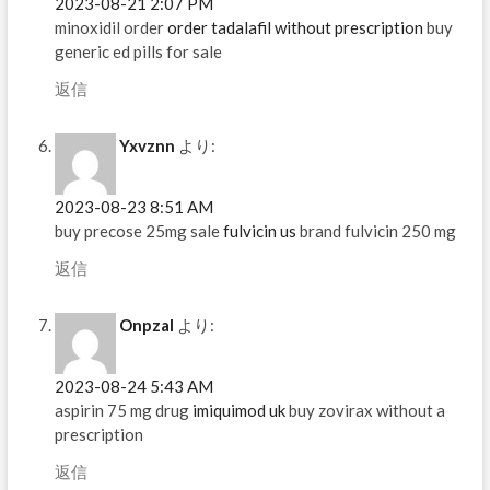
2023-08-21 2:07 PM
minoxidil order
order tadalafil without prescription
buy
generic ed pills for sale
返信
Yxvznn
より:
2023-08-23 8:51 AM
buy precose 25mg sale
fulvicin us
brand fulvicin 250 mg
返信
Onpzal
より:
2023-08-24 5:43 AM
aspirin 75 mg drug
imiquimod uk
buy zovirax without a
prescription
返信