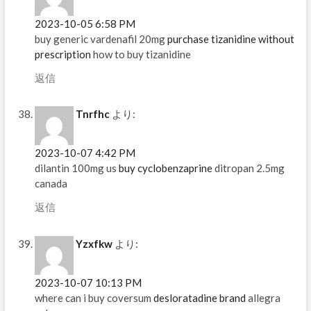
2023-10-05 6:58 PM
buy generic vardenafil 20mg
purchase tizanidine without
prescription
how to buy tizanidine
返信
Tnrfhc
より:
2023-10-07 4:42 PM
dilantin 100mg us
buy cyclobenzaprine
ditropan 2.5mg
canada
返信
Yzxfkw
より:
2023-10-07 10:13 PM
where can i buy coversum
desloratadine brand
allegra