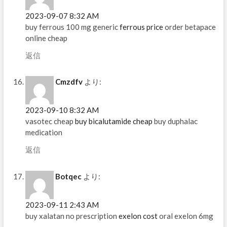
2023-09-07 8:32 AM
buy ferrous 100 mg generic
ferrous price
order betapace
online cheap
返信
Cmzdfv
より:
2023-09-10 8:32 AM
vasotec cheap
buy bicalutamide cheap
buy duphalac
medication
返信
Botqec
より:
2023-09-11 2:43 AM
buy xalatan no prescription
exelon cost
oral exelon 6mg