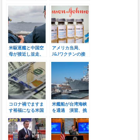
亡 運転席は無
に コロナ感染深
人 テキサス州
刻な英加独など
米駆逐艦と中国空
アメリカ当局、
母が接近し並走、
J&Jワクチンの接
写真を公表 米海
種中断を勧告 血
軍
栓報告で
コロナ禍でますま
米艦船が台湾海峡
す裕福になる米国
を通過 演習、挑
の富裕層… 上位
発を急増させる中
1%の超富裕層が全
国と一触即発に
体の3割超の富を独
占