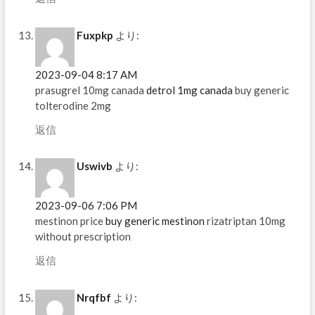
Fuxpkp
より:
2023-09-04 8:17 AM
prasugrel 10mg canada
detrol 1mg canada
buy generic
tolterodine 2mg
返信
Uswivb
より:
2023-09-06 7:06 PM
mestinon price
buy generic mestinon
rizatriptan 10mg
without prescription
返信
Nrqfbf
より: