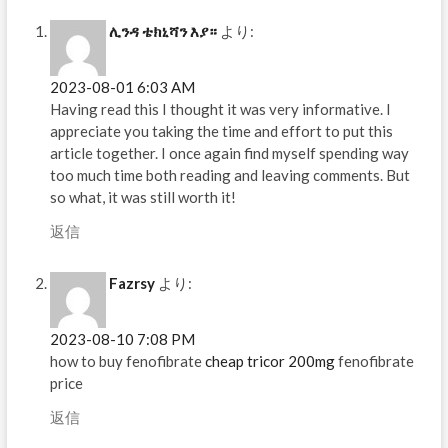
ሊንዳ ቴክኒሻን እያ።
より:
2023-08-01 6:03 AM
Having read this I thought it was very informative. I
appreciate you taking the time and effort to put this
article together. I once again find myself spending way
too much time both reading and leaving comments. But
so what, it was still worth it!
返信
Fazrsy
より:
2023-08-10 7:08 PM
how to buy fenofibrate
cheap tricor 200mg
fenofibrate
price
返信