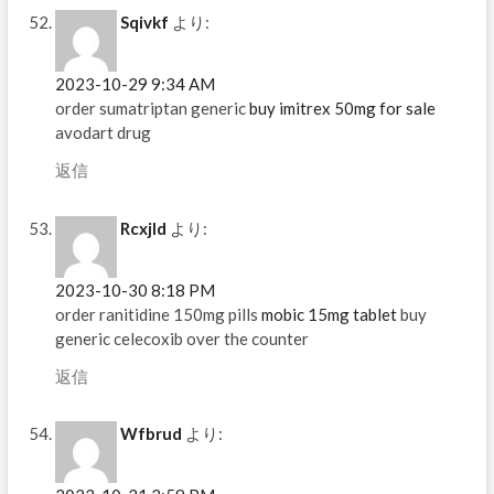
Sqivkf
より:
2023-10-29 9:34 AM
order sumatriptan generic
buy imitrex 50mg for sale
avodart drug
返信
Rcxjld
より:
2023-10-30 8:18 PM
order ranitidine 150mg pills
mobic 15mg tablet
buy
generic celecoxib over the counter
返信
Wfbrud
より: