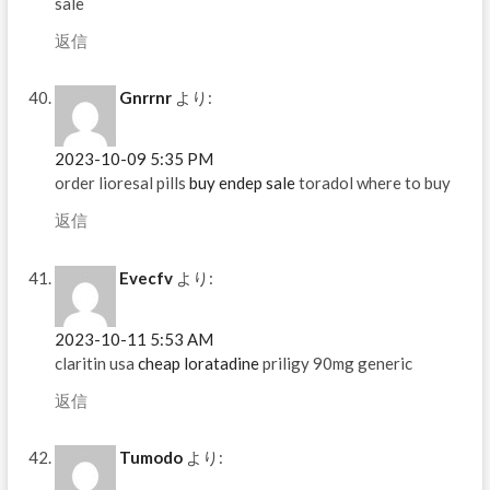
sale
返信
Gnrrnr
より:
2023-10-09 5:35 PM
order lioresal pills
buy endep sale
toradol where to buy
返信
Evecfv
より:
2023-10-11 5:53 AM
claritin usa
cheap loratadine
priligy 90mg generic
返信
Tumodo
より: