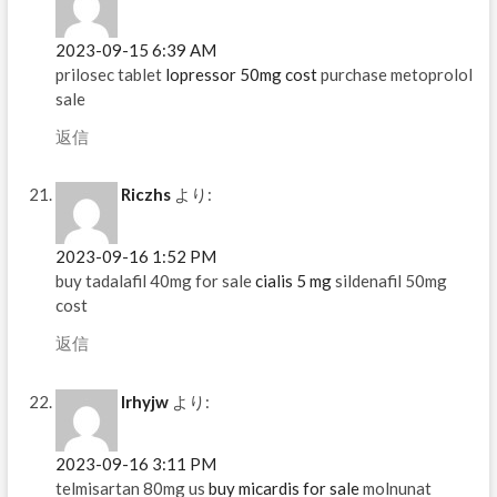
2023-09-15 6:39 AM
prilosec tablet
lopressor 50mg cost
purchase metoprolol
sale
返信
Riczhs
より:
2023-09-16 1:52 PM
buy tadalafil 40mg for sale
cialis 5 mg
sildenafil 50mg
cost
返信
Irhyjw
より:
2023-09-16 3:11 PM
telmisartan 80mg us
buy micardis for sale
molnunat