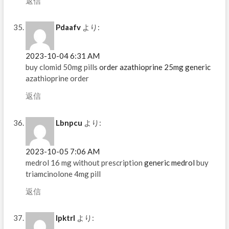
返信
Pdaafv
より:
2023-10-04 6:31 AM
buy clomid 50mg pills
order azathioprine 25mg generic
azathioprine order
返信
Lbnpcu
より:
2023-10-05 7:06 AM
medrol 16 mg without prescription
generic medrol
buy
triamcinolone 4mg pill
返信
Ipktrl
より: