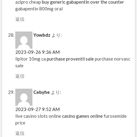
azipro cheap
buy generic gabapentin over the counter
gabapentin 800mg oral
返信
Yowbdz
より:
2023-09-26 9:36 AM
lipitor 10mg ca
purchase proventil sale
purchase norvasc
sale
返信
Cebyhe
より:
2023-09-27 9:52 AM
live casino slots online
casino games online
furosemide
price
返信