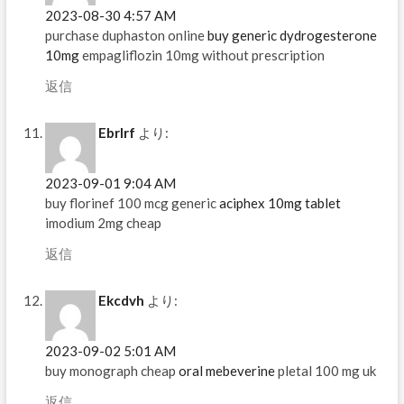
2023-08-30 4:57 AM
purchase duphaston online
buy generic dydrogesterone
10mg
empagliflozin 10mg without prescription
返信
Ebrlrf
より:
2023-09-01 9:04 AM
buy florinef 100 mcg generic
aciphex 10mg tablet
imodium 2mg cheap
返信
Ekcdvh
より:
2023-09-02 5:01 AM
buy monograph cheap
oral mebeverine
pletal 100 mg uk
返信