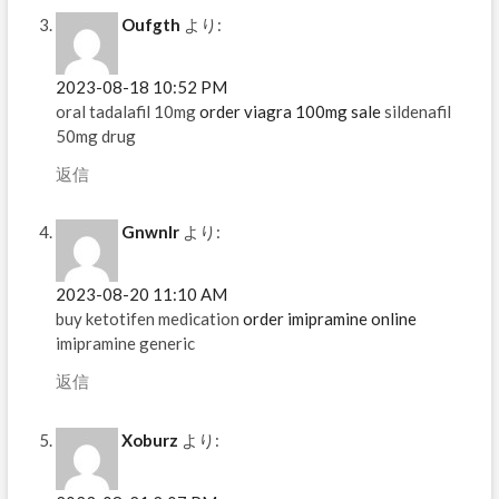
Oufgth
より:
2023-08-18 10:52 PM
oral tadalafil 10mg
order viagra 100mg sale
sildenafil
50mg drug
返信
Gnwnlr
より:
2023-08-20 11:10 AM
buy ketotifen medication
order imipramine online
imipramine generic
返信
Xoburz
より: