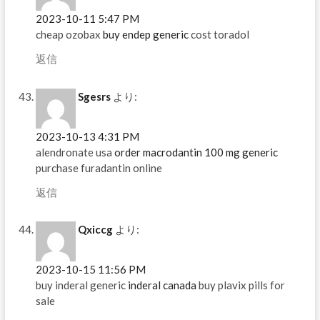
2023-10-11 5:47 PM
cheap ozobax
buy endep generic
cost toradol
返信
Sgesrs
より:
2023-10-13 4:31 PM
alendronate usa
order macrodantin 100 mg generic
purchase furadantin online
返信
Qxiccg
より:
2023-10-15 11:56 PM
buy inderal generic
inderal canada
buy plavix pills for
sale