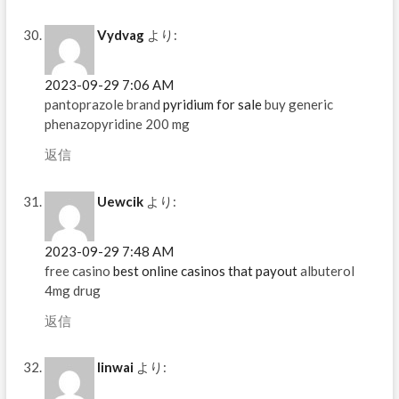
Vydvag
より:
2023-09-29 7:06 AM
pantoprazole brand
pyridium for sale
buy generic
phenazopyridine 200 mg
返信
Uewcik
より:
2023-09-29 7:48 AM
free casino
best online casinos that payout
albuterol
4mg drug
返信
Iinwai
より: