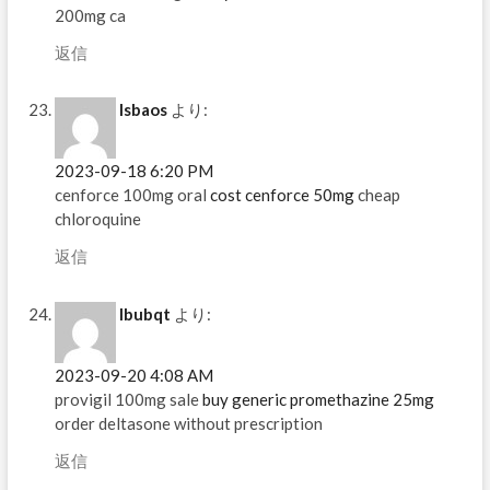
200mg ca
返信
Isbaos
より:
2023-09-18 6:20 PM
cenforce 100mg oral
cost cenforce 50mg
cheap
chloroquine
返信
Ibubqt
より:
2023-09-20 4:08 AM
provigil 100mg sale
buy generic promethazine 25mg
order deltasone without prescription
返信