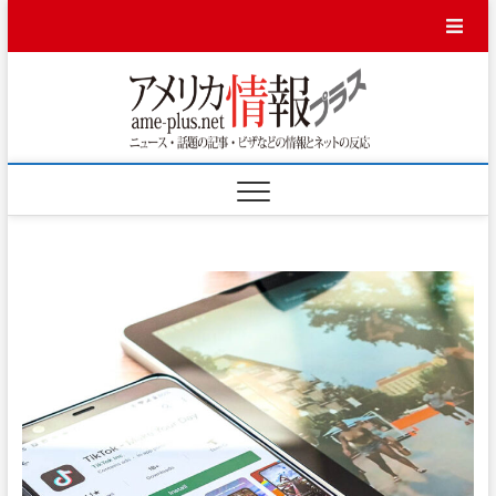
Skip
to
content
アメ
ニュース・話題
の記事・ビザな
どの情報とネッ
リカ
トの反応
情報
プラ
ス