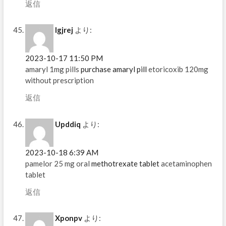
返信
Igjrej
より:
2023-10-17 11:50 PM
amaryl 1mg pills
purchase amaryl pill
etoricoxib 120mg
without prescription
返信
Upddiq
より:
2023-10-18 6:39 AM
pamelor 25 mg oral
methotrexate tablet
acetaminophen
tablet
返信
Xponpv
より: