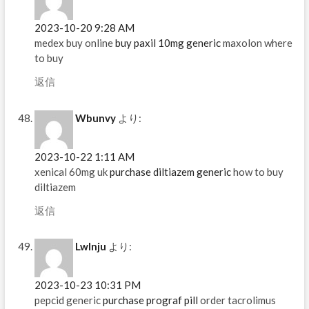
2023-10-20 9:28 AM
medex buy online
buy paxil 10mg generic
maxolon where
to buy
返信
Wbunvy
より:
2023-10-22 1:11 AM
xenical 60mg uk
purchase diltiazem generic
how to buy
diltiazem
返信
Lwlnju
より:
2023-10-23 10:31 PM
pepcid generic
purchase prograf pill
order tacrolimus