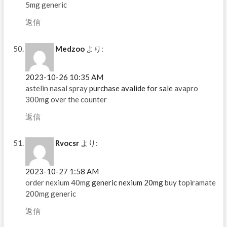
5mg generic
返信
Medzoo
より:
2023-10-26 10:35 AM
astelin nasal spray
purchase avalide for sale
avapro
300mg over the counter
返信
Rvocsr
より:
2023-10-27 1:58 AM
order nexium 40mg
generic nexium 20mg
buy topiramate
200mg generic
返信