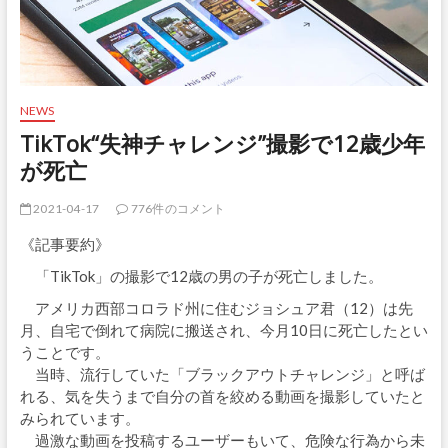
NEWS
TikTok“失神チャレンジ”撮影で12歳少年
が死亡
2021-04-17
776件のコメント
《記事要約》
「TikTok」の撮影で12歳の男の子が死亡しました。
アメリカ西部コロラド州に住むジョシュア君（12）は先
月、自宅で倒れて病院に搬送され、今月10日に死亡したとい
うことです。
当時、流行していた「ブラックアウトチャレンジ」と呼ば
れる、気を失うまで自分の首を絞める動画を撮影していたと
みられています。
過激な動画を投稿するユーザーもいて、危険な行為から未