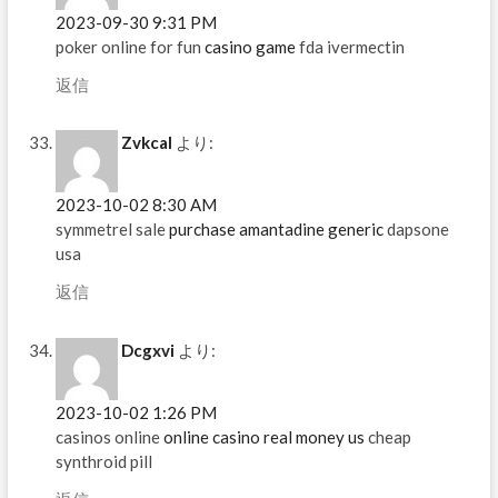
2023-09-30 9:31 PM
poker online for fun
casino game
fda ivermectin
返信
Zvkcal
より:
2023-10-02 8:30 AM
symmetrel sale
purchase amantadine generic
dapsone
usa
返信
Dcgxvi
より:
2023-10-02 1:26 PM
casinos online
online casino real money us
cheap
synthroid pill