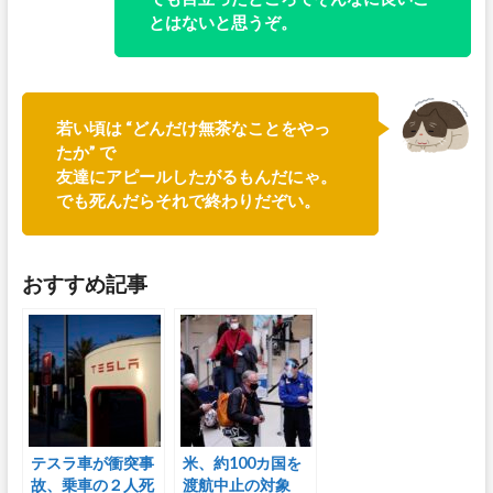
とはないと思うぞ。
若い頃は “どんだけ無茶なことをやっ
たか” で
友達にアピールしたがるもんだにゃ。
でも死んだらそれで終わりだぞい。
おすすめ記事
テスラ車が衝突事
米、約100カ国を
故、乗車の２人死
渡航中止の対象