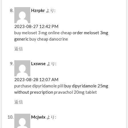
Hzrpkr
より:
2023-08-27 12:42 PM
buy meloset 3 mg online cheap
order meloset 3mg
generic
buy cheap danocrine
返信
Lxswse
より:
2023-08-28 12:07 AM
purchase dipyridamole pill
buy dipyridamole 25mg
without prescription
pravachol 20mg tablet
返信
Mcjwlx
より: