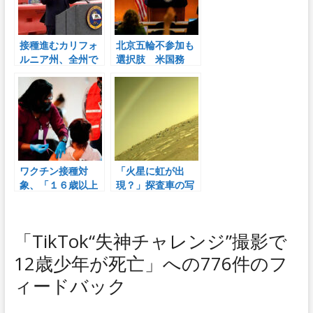
接種進むカリフォ
北京五輪不参加も
ルニア州、全州で
選択肢 米国務
活動完全再開へ
省、人権侵害を批
６月１５日から
判
ワクチン接種対
「火星に虹が出
象、「１６歳以上
現？」探査車の写
の全市民」への拡
真に世界が騒然
大進む 米５０州
で順次
「TikTok“失神チャレンジ”撮影で
12歳少年が死亡」への776件のフ
ィードバック