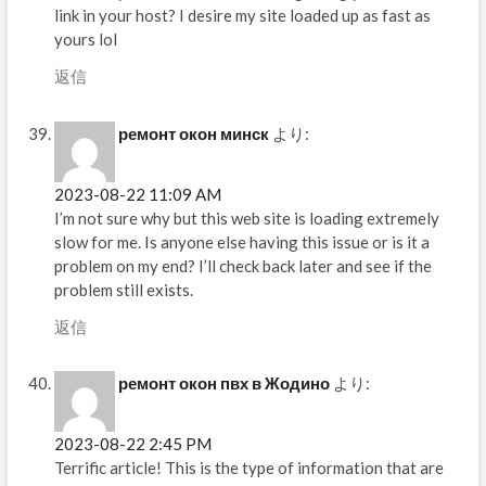
link in your host? I desire my site loaded up as fast as
yours lol
返信
ремонт окон минск
より:
2023-08-22 11:09 AM
I’m not sure why but this web site is loading extremely
slow for me. Is anyone else having this issue or is it a
problem on my end? I’ll check back later and see if the
problem still exists.
返信
ремонт окон пвх в Жодино
より:
2023-08-22 2:45 PM
Terrific article! This is the type of information that are