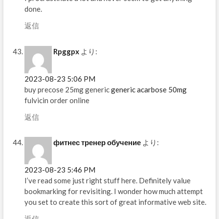
done.
返信
Rpggpx
より:
2023-08-23 5:06 PM
buy precose 25mg generic
generic acarbose 50mg
fulvicin order online
返信
фитнес тренер обучение
より:
2023-08-23 5:46 PM
I’ve read some just right stuff here. Definitely value
bookmarking for revisiting. I wonder how much attempt
you set to create this sort of great informative web site.
返信