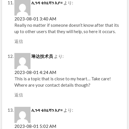
ሊንዳ ቴክኒሻን እያ።
より:
2023-08-01 3:40 AM
Really no matter if someone doesn’t know after that its
up to other users that they will help, so here it occurs.
返信
琳达技术员
より:
2023-08-01 4:24 AM
This is a topic that is close to my heart… Take care!
Where are your contact details though?
返信
ሊንዳ ቴክኒሻን እያ።
より:
2023-08-01 5:02 AM