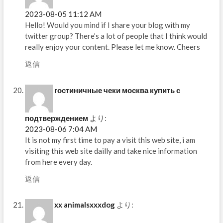
2023-08-05 11:12 AM
Hello! Would you mind if I share your blog with my
twitter group? There’s a lot of people that I think would
really enjoy your content. Please let me know. Cheers
返信
гостиничные чеки москва купить с
подтверждением
より:
2023-08-06 7:04 AM
It is not my first time to pay a visit this web site, i am
visiting this web site dailly and take nice information
from here every day.
返信
xx animalsxxxdog
より: