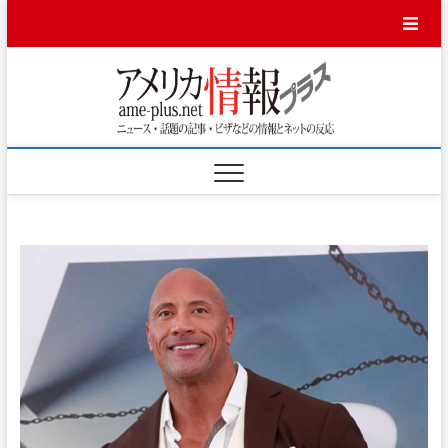
Skip
to
content
アメ
ニュース・話題
の記事・ビザな
どの情報とネッ
リカ
トの反応
情報
プラ
ス