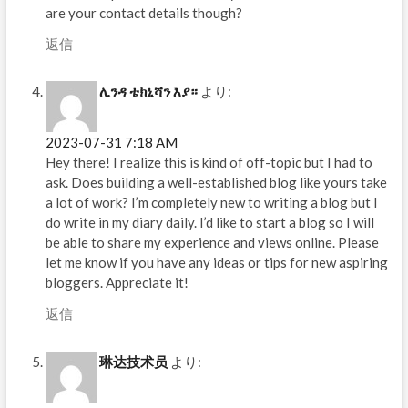
are your contact details though?
返信
ሊንዳ ቴክኒሻን እያ።
より:
2023-07-31 7:18 AM
Hey there! I realize this is kind of off-topic but I had to
ask. Does building a well-established blog like yours take
a lot of work? I’m completely new to writing a blog but I
do write in my diary daily. I’d like to start a blog so I will
be able to share my experience and views online. Please
let me know if you have any ideas or tips for new aspiring
bloggers. Appreciate it!
返信
琳达技术员
より: