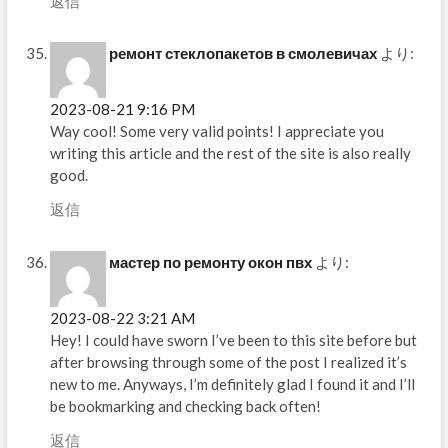
返信
ремонт стеклопакетов в смолевичах
より:
2023-08-21 9:16 PM
Way cool! Some very valid points! I appreciate you
writing this article and the rest of the site is also really
good.
返信
мастер по ремонту окон пвх
より:
2023-08-22 3:21 AM
Hey! I could have sworn I’ve been to this site before but
after browsing through some of the post I realized it’s
new to me. Anyways, I’m definitely glad I found it and I’ll
be bookmarking and checking back often!
返信