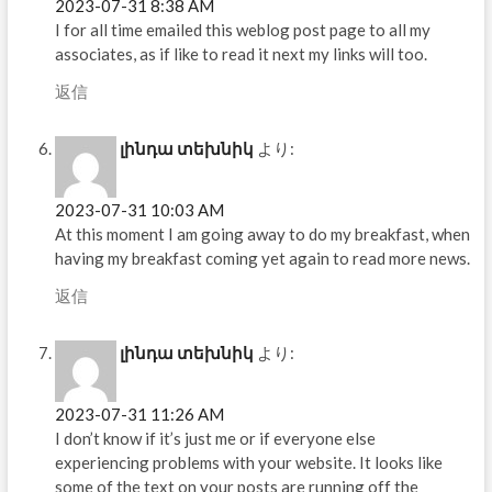
2023-07-31 8:38 AM
I for all time emailed this weblog post page to all my
associates, as if like to read it next my links will too.
返信
լինդա տեխնիկ
より:
2023-07-31 10:03 AM
At this moment I am going away to do my breakfast, when
having my breakfast coming yet again to read more news.
返信
լինդա տեխնիկ
より:
2023-07-31 11:26 AM
I don’t know if it’s just me or if everyone else
experiencing problems with your website. It looks like
some of the text on your posts are running off the