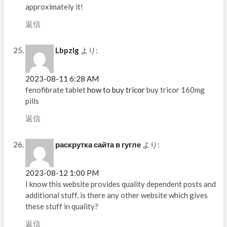
approximately it!
返信
Lbpzlg
より:
2023-08-11 6:28 AM
fenofibrate tablet
how to buy tricor
buy tricor 160mg
pills
返信
раскрутка сайта в гугле
より:
2023-08-12 1:00 PM
I know this website provides quality dependent posts and
additional stuff, is there any other website which gives
these stuff in quality?
返信