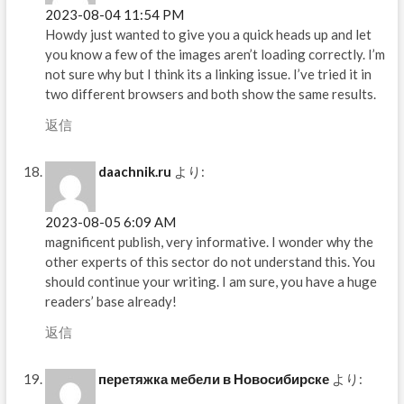
2023-08-04 11:54 PM
Howdy just wanted to give you a quick heads up and let
you know a few of the images aren’t loading correctly. I’m
not sure why but I think its a linking issue. I’ve tried it in
two different browsers and both show the same results.
返信
daachnik.ru
より:
2023-08-05 6:09 AM
magnificent publish, very informative. I wonder why the
other experts of this sector do not understand this. You
should continue your writing. I am sure, you have a huge
readers’ base already!
返信
перетяжка мебели в Новосибирске
より: