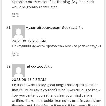
a problem on my end or if it’s the blog. Any feed-back
would be greatly appreciated.
返信
мужской эромассаж Москва
より:
2023-08-17 9:21 AM
Наилучший мужской эромассаж Москва релакс студия
返信
hd xxx zoo
より:
2023-08-18 2:35 AM
First off I want to say great blog! I had a quick question
that I’d like to ask if you don’t mind. I was curious to know
how you center yourself and clear your mind before
writing. I have had trouble clearing my mind in getting my
thoughts out. I do enjoy writing but it just seems like the