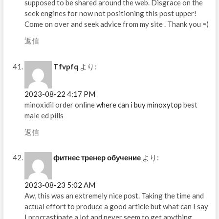
supposed to be shared around the web. Disgrace on the
seek engines for now not positioning this post upper!
Come on over and seek advice from my site . Thank you =)
返信
Tfvpfq
より:
2023-08-22 4:17 PM
minoxidil order online
where can i buy minoxytop
best
male ed pills
返信
фитнес тренер обучение
より:
2023-08-23 5:02 AM
Aw, this was an extremely nice post. Taking the time and
actual effort to produce a good article but what can I say
I procrastinate a lot and never seem to get anything