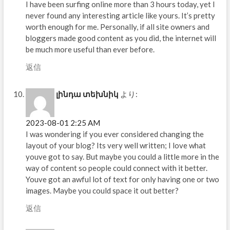
I have been surfing online more than 3 hours today, yet I
never found any interesting article like yours. It’s pretty
worth enough for me. Personally, if all site owners and
bloggers made good content as you did, the internet will
be much more useful than ever before.
返信
լինդա տեխնիկ
より:
2023-08-01 2:25 AM
I was wondering if you ever considered changing the
layout of your blog? Its very well written; I love what
youve got to say. But maybe you could a little more in the
way of content so people could connect with it better.
Youve got an awful lot of text for only having one or two
images. Maybe you could space it out better?
返信