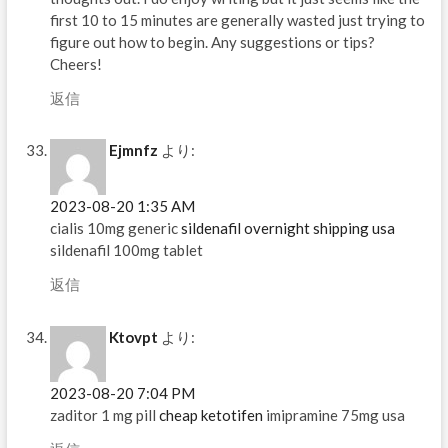
first 10 to 15 minutes are generally wasted just trying to
figure out how to begin. Any suggestions or tips?
Cheers!
返信
Ejmnfz
より:
2023-08-20 1:35 AM
cialis 10mg generic
sildenafil overnight shipping usa
sildenafil 100mg tablet
返信
Ktovpt
より:
2023-08-20 7:04 PM
zaditor 1 mg pill
cheap ketotifen
imipramine 75mg usa