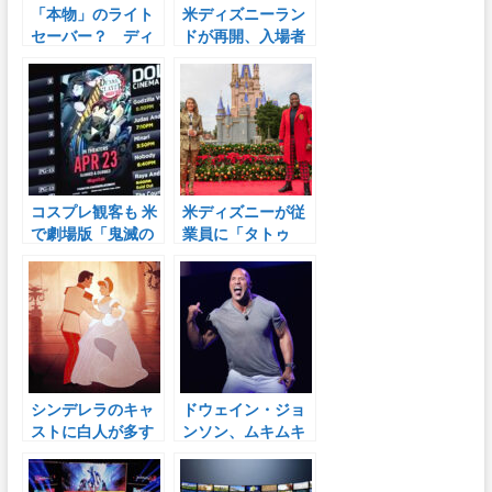
「本物」のライト
米ディズニーラン
セーバー？ ディ
ドが再開、入場者
ズニーが動画で披
はカリフォルニア
露
州住民に限定
コスプレ観客も 米
米ディズニーが従
で劇場版「鬼滅の
業員に「タトゥ
刃」公開 観客が
ー」を許可、多様
涙
性を推進
シンデレラのキャ
ドウェイン・ジョ
ストに白人が多す
ンソン、ムキムキ
ぎるから上演中
の太ももで「ブラ
止！
ックアダムの準備