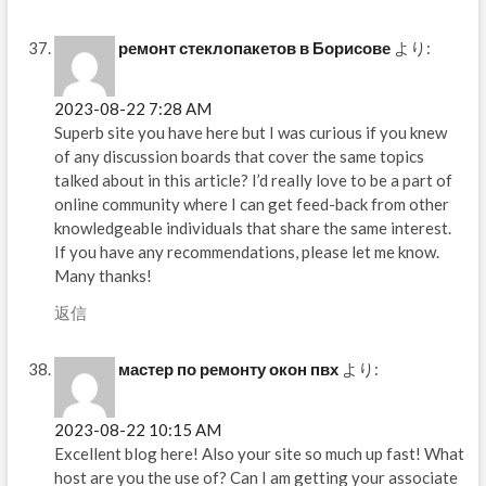
ремонт стеклопакетов в Борисове
より:
2023-08-22 7:28 AM
Superb site you have here but I was curious if you knew
of any discussion boards that cover the same topics
talked about in this article? I’d really love to be a part of
online community where I can get feed-back from other
knowledgeable individuals that share the same interest.
If you have any recommendations, please let me know.
Many thanks!
返信
мастер по ремонту окон пвх
より:
2023-08-22 10:15 AM
Excellent blog here! Also your site so much up fast! What
host are you the use of? Can I am getting your associate