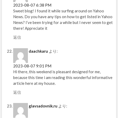
2023-08-07 6:38 PM
Sweet blog! I found it while surfing around on Yahoo
News. Do you have any tips on how to get listed in Yahoo
News? I’ve been trying for a while but I never seem to get
there! Appreciate it
返信
daachkaru
より:
2023-08-07 9:01 PM
Hi there, this weekend is pleasant designed for me,
because this time i am reading this wonderful informative
article here at my house.
返信
glavsadovnik.ru
より: