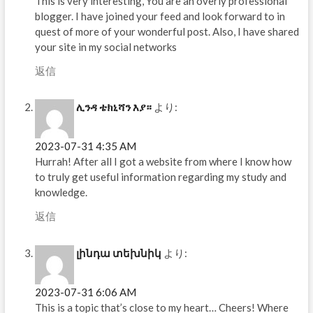
This is very interesting, You are an overly professional
blogger. I have joined your feed and look forward to in
quest of more of your wonderful post. Also, I have shared
your site in my social networks
返信
ሊንዳ ቴክኒሻን እያ።
より:
2023-07-31 4:35 AM
Hurrah! After all I got a website from where I know how
to truly get useful information regarding my study and
knowledge.
返信
լինդա տեխնիկ
より:
2023-07-31 6:06 AM
This is a topic that’s close to my heart… Cheers! Where