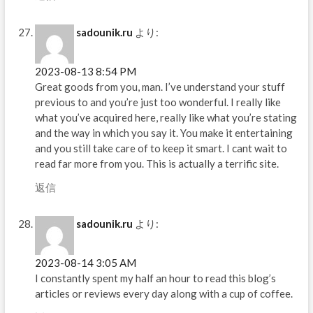
sadounik.ru
より:
2023-08-13 8:54 PM
Great goods from you, man. I’ve understand your stuff
previous to and you’re just too wonderful. I really like
what you’ve acquired here, really like what you’re stating
and the way in which you say it. You make it entertaining
and you still take care of to keep it smart. I cant wait to
read far more from you. This is actually a terrific site.
返信
sadounik.ru
より:
2023-08-14 3:05 AM
I constantly spent my half an hour to read this blog’s
articles or reviews every day along with a cup of coffee.