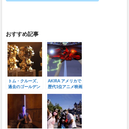
おすすめ記事
トム・クルーズ、
AKIRA アメリカで
過去のゴールデン
歴代1位アニメ映画
グローブ賞を返
に選ばれる
上 主催団体への
抗議で