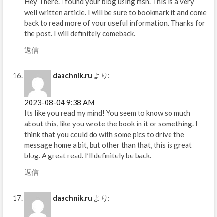
Hey There. I found your blog using msn. This is a very
well written article. I will be sure to bookmark it and come
back to read more of your useful information. Thanks for
the post. I will definitely comeback.
返信
daachnik.ru
より:
2023-08-04 9:38 AM
Its like you read my mind! You seem to know so much
about this, like you wrote the book in it or something. I
think that you could do with some pics to drive the
message home a bit, but other than that, this is great
blog. A great read. I’ll definitely be back.
返信
daachnik.ru
より: